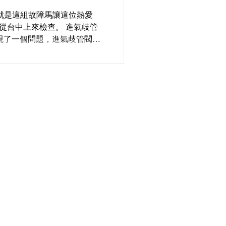
 故障碼 就是這組故障馬讓這位熱愛
早遠從台中上來檢查。 進氣歧管
現了一個問題，進氣歧管閥門
車主也告訴我們，只要塞回去
以在路上行駛...