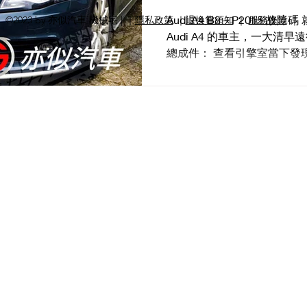
Audi A4 B8 – P2015
©2023 by 亦似汽車 機械宅 | ｜
隱私政策
｜
退換貨須知
｜
服務條款
｜
Audi A4 的車主，一大清
總成件： 查看引擎室當下發
的旋轉接頭竟然彈開來了，
原本的位置及消除故障碼，就可