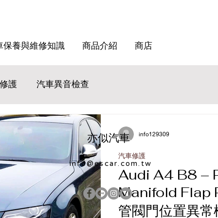
車保養與維修知識
商品介紹
商店
修護
汽車異音檢查
info129309
亦似汽車
汽車修護
info@escar.com.tw
Audi A4 B8 – 
Manifold Flap
管閥門位置異常