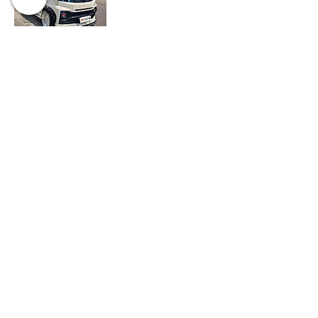
客製化
中華菱利 A180
A190 A210煞車來
令片｜ Racing版
價格
$2,800.00
新增至購物車
亦似汽車
info@escar.com.tw