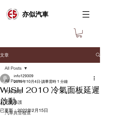
亦似汽車
文章
All Posts
info129309
All Posts
2019年10月4日
讀畢需時 1 分鐘
WISH 2010 冷氣面板延遲
汽車保養
啟動
汽車修護
已更新：
2022年2月15日
汽車異音檢查