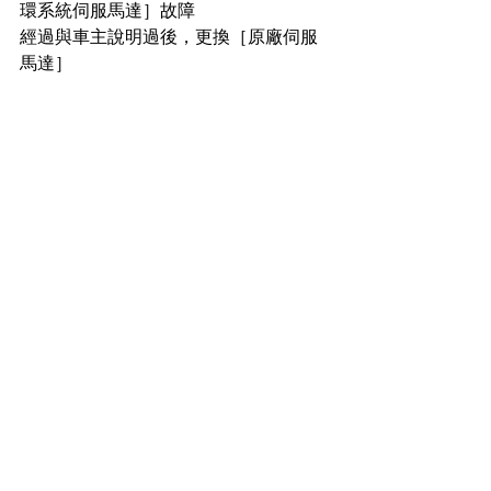
環系統伺服馬達］故障
經過與車主說明過後，更換［原廠伺服
馬達］          